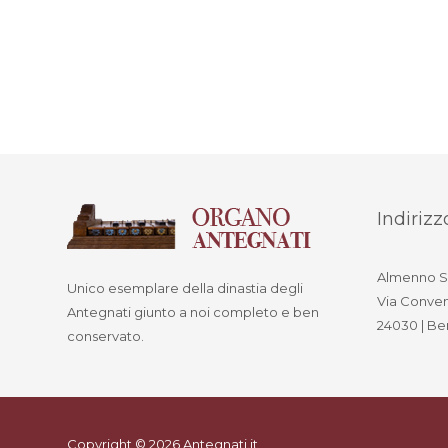
Indirizz
Almenno S
Unico esemplare della dinastia degli
Via Conve
Antegnati giunto a noi completo e ben
24030 | B
conservato.
Copyright ©
2026
Antegnati.it