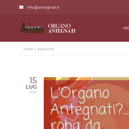
info@antegnati.it
H
HOME
>
INIZIATIVE
15
LUG
2019