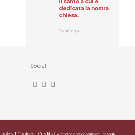
il santo a cui è
dedicata la nostra
chiesa.
7 anni ago
Social
 policy
|
Cookies
|
Credits
|
Progetto grafico
William Locatelli