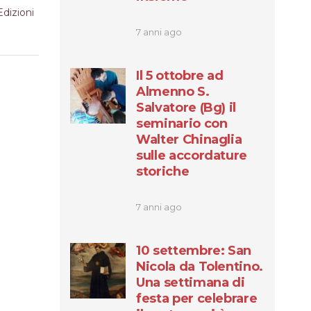
Edizioni
7 anni ago
Il 5 ottobre ad
Almenno S.
Salvatore (Bg) il
seminario con
Walter Chinaglia
sulle accordature
storiche
7 anni ago
10 settembre: San
Nicola da Tolentino.
Una settimana di
festa per celebrare