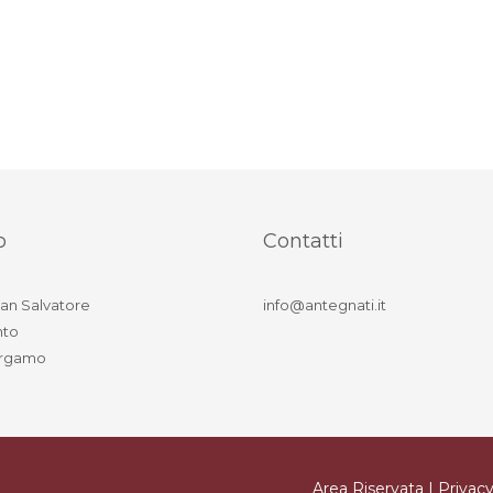
o
Contatti
an Salvatore
info@antegnati.it
nto
ergamo
Area Riservata
|
Privacy