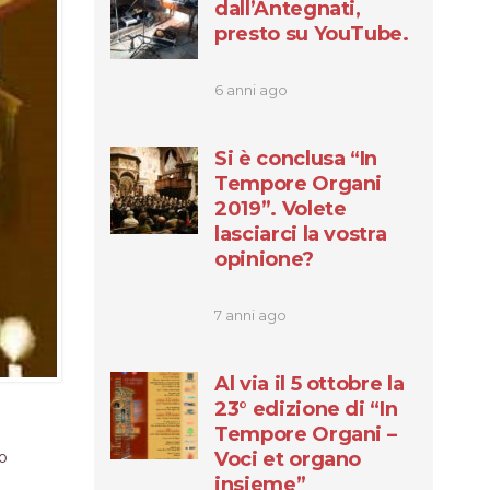
dall’Antegnati,
presto su YouTube.
6 anni ago
Si è conclusa “In
Tempore Organi
2019”. Volete
lasciarci la vostra
opinione?
7 anni ago
Al via il 5 ottobre la
23° edizione di “In
Tempore Organi –
uo
Voci et organo
insieme”