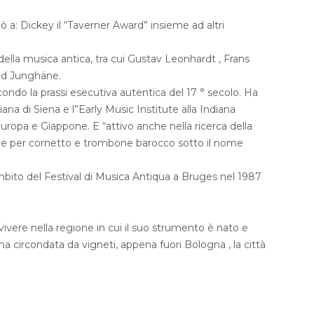
a: Dickey il “Taverner Award” insieme ad altri
 della musica antica, tra cui Gustav Leonhardt , Frans
ad Junghäne.
ndo la prassi esecutiva autentica del 17 ° secolo. Ha
na di Siena e l”Early Music Institute alla Indiana
uropa e Giappone. E “attivo anche nella ricerca della
ble per cornetto e trombone barocco sotto il nome
mbito del Festival di Musica Antiqua a Bruges nel 1987
 vivere nella regione in cui il suo strumento è nato e
a circondata da vigneti, appena fuori Bologna , la città