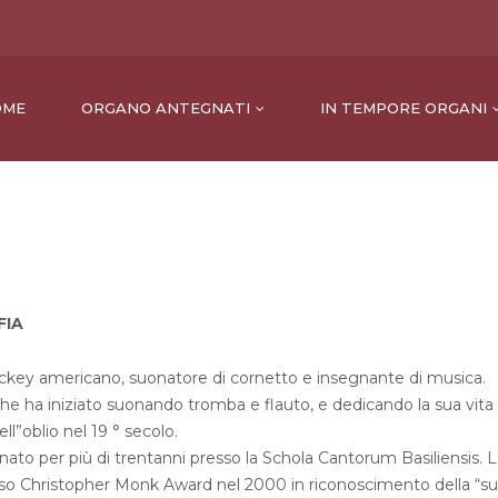
OME
ORGANO ANTEGNATI
IN TEMPORE ORGANI
FIA
ckey americano, suonatore di cornetto e insegnante di musica.
he ha iniziato suonando tromba e flauto, e dedicando la sua vita 
ll”oblio nel 19 ° secolo.
ato per più di trentanni presso la Schola Cantorum Basiliensis. La 
oso Christopher Monk Award nel 2000 in riconoscimento della “su