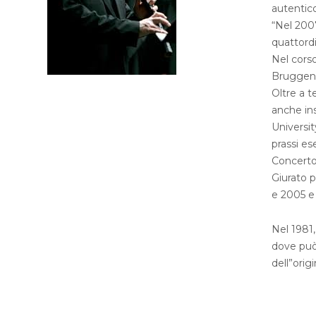
autentico
“Nel 2007
quattordi
Nel corso
Bruggen,
Oltre a t
anche ins
Universit
prassi e
Concerto
Giurato p
e 2005 e
Nel 1981,
dove può 
dell”orig