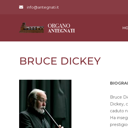
info@antegnati.it
H
BRUCE DICKEY
BIOGRA
Bruce Di
Dickey, c
caduto ne
Ha insegn
prestigi