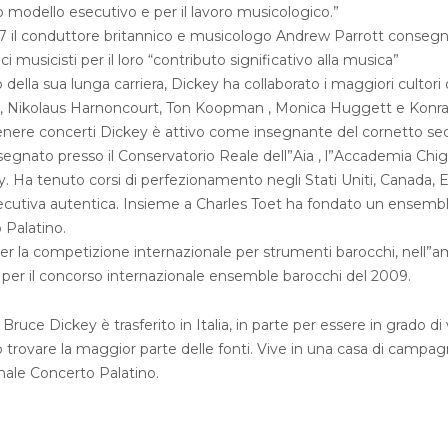
 modello esecutivo e per il lavoro musicologico.”
 il conduttore britannico e musicologo Andrew Parrott consegnò 
ci musicisti per il loro “contributo significativo alla musica”
 della sua lunga carriera, Dickey ha collaborato i maggiori cultori
 Nikolaus Harnoncourt, Ton Koopman , Monica Huggett e Konr
enere concerti Dickey è attivo come insegnante del cornetto seco
egnato presso il Conservatorio Reale dell”Aia , l”Accademia Chigia
y. Ha tenuto corsi di perfezionamento negli Stati Uniti, Canada, E
secutiva autentica. Insieme a Charles Toet ha fondato un ensem
 Palatino.
er la competizione internazionale per strumenti barocchi, nell”a
 per il concorso internazionale ensemble barocchi del 2009.
 Bruce Dickey è trasferito in Italia, in parte per essere in grado di
trovare la maggior parte delle fonti. Vive in una casa di campagn
inale Concerto Palatino.