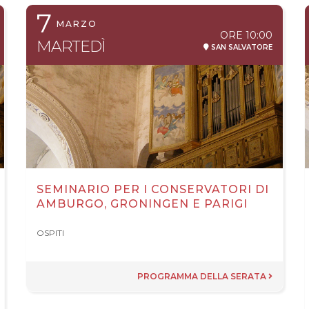
7
MARZO
ORE
10:00
MARTEDÌ
SAN SALVATORE
SEMINARIO PER I CONSERVATORI DI
AMBURGO, GRONINGEN E PARIGI
OSPITI
PROGRAMMA DELLA SERATA