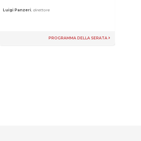
Luigi Panzeri
,
direttore
Deni
Marc
PROGRAMMA DELLA SERATA
Luca 
Mich
Patri