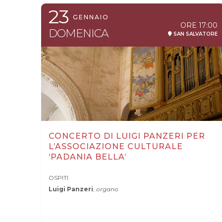
23
GENNAIO
ORE
17:00
DOMENICA
SAN SALVATORE
CONCERTO DI LUIGI PANZERI PER
L’ASSOCIAZIONE CULTURALE
‘PADANIA BELLA’
OSPITI
Luigi Panzeri
,
organo