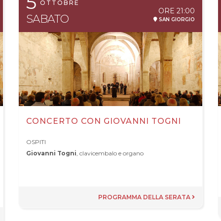
5
OTTOBRE
ORE
21:00
SABATO
SAN GIORGIO
CONCERTO CON GIOVANNI TOGNI
OSPITI
Giovanni Togni
, clavicembalo e organo
PROGRAMMA DELLA SERATA