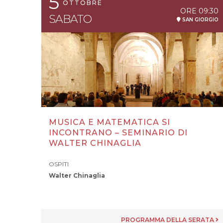
5
OTTOBRE
ORE
09:30
SABATO
SAN GIORGIO
MUSICA E MATEMATICA SI
INCONTRANO – SEMINARIO DI
WALTER CHINAGLIA
OSPITI
Walter Chinaglia
PROGRAMMA DELLA SERATA