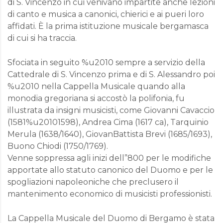
di S. Vincenzo in cui venivano impartite anche lezioni
di canto e musica a canonici, chierici e ai pueri loro
affidati. È la prima istituzione musicale bergamasca
di cui si ha traccia.
Sfociata in seguito %u2010 sempre a servizio della
Cattedrale di S. Vincenzo prima e di S. Alessandro poi
%u2010 nella Cappella Musicale quando alla
monodia gregoriana si accostò la polifonia, fu
illustrata da insigni musicisti, come Giovanni Cavaccio
(1581%u20101598), Andrea Cima (1617 ca), Tarquinio
Merula (1638/1640), GiovanBattista Brevi (1685/1693),
Buono Chiodi (1750/1769).
Venne soppressa agli inizi dell”800 per le modifiche
apportate allo statuto canonico del Duomo e per le
spogliazioni napoleoniche che preclusero il
mantenimento economico di musicisti professionisti.
La Cappella Musicale del Duomo di Bergamo è stata