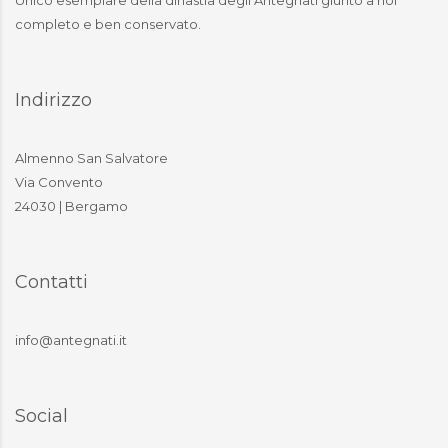
Unico esemplare della dinastia degli Antegnati giunto a noi
completo e ben conservato.
Indirizzo
Almenno San Salvatore
Via Convento
24030 | Bergamo
Contatti
info@antegnati.it
Social