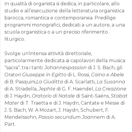
In qualità di organista si dedica, in particolare, allo
studio e all’esecuzione della letteratura organistica
barocca, romantica e contemporanea. Predilige
programmi monografici, dedicati a un autore, a una
scuola organistica o a un preciso riferimento
liturgico.
Svolge un’intensa attività direttoriale,
particolarmente dedicata ai capolavori della musica
“sacra”; tra i tanti:
Johannespassion
di J. S. Bach, gli
Oratori
Giuseppe in Egitto
di L. Rossi,
Caino e Abele
di B. Pasquini,
La Giuditta
di A. Scarlatti,
La Susanna
di A. Stradella,
Jephte
di G. F. Haendel,
La Creazione
di J. Haydn,
Oratorio di Natale
di Saint-Saëns,
Stabat
Mater
di T. Traetta e di J. Haydn, Cantate e Messe di
J. S. Bach, W. A Mozart, J. Haydn, Schubert, F.
Mendelssohn,
Passio secundum Joannem
di A.
Pärt.