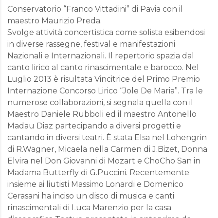
Conservatorio “Franco Vittadini” di Pavia con il
maestro Maurizio Preda.
Svolge attività concertistica come solista esibendosi
in diverse rassegne, festival e manifestazioni
Nazionali e Internazionali. Il repertorio spazia dal
canto lirico al canto rinascimentale e barocco. Nel
Luglio 2013 è risultata Vincitrice del Primo Premio
Internazione Concorso Lirico “Jole De Maria”. Tra le
numerose collaborazioni, si segnala quella con il
Maestro Daniele Rubboli ed il maestro Antonello
Madau Diaz partecipando a diversi progetti e
cantando in diversi teatri. È stata Elsa nel Lohengrin
di R.Wagner, Micaela nella Carmen di J.Bizet, Donna
Elvira nel Don Giovanni di Mozart e ChoCho San in
Madama Butterfly di G.Puccini. Recentemente
insieme ai liutisti Massimo Lonardi e Domenico
Cerasani ha inciso un disco di musica e canti
rinascimentali di Luca Marenzio per la casa